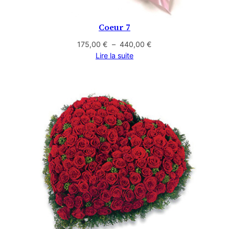
Coeur 7
Plage
175,00
€
–
440,00
€
de
Lire la suite
prix :
175,00 €
à
440,00 €