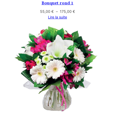
à
Bouquet rond 1
2
Plage
55,00
€
–
175,00
€
de
Lire la suite
3
prix :
55,00 €
0
à
175,00 €
,
0
0
€