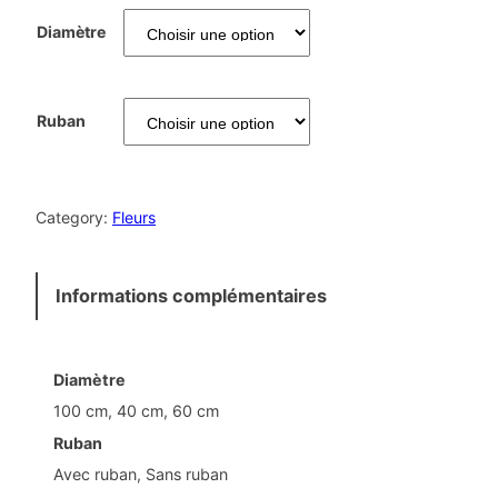
l
Diamètre
a
g
Ruban
e
d
Category:
Fleurs
e
p
Informations complémentaires
r
Diamètre
i
100 cm, 40 cm, 60 cm
x
Ruban
Avec ruban, Sans ruban