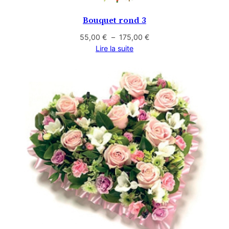
Bouquet rond 3
Plage
55,00
€
–
175,00
€
de
Lire la suite
prix :
55,00 €
à
175,00 €