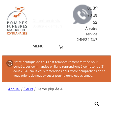
Aller
01 39
au
79 18
contenu
Obtenir un devis
52
Boutique de fleurs
À votre
service
24H/24 7J/7
Notre boutique de fleurs est temporairement fermée pour
congés. Les commandes en ligne reprendront à compter du 31
août 2026. Nous vous remercions pour votre compréhension et
vous prions de nous excuser pour la gêne occasionnée.
Accueil
/
Fleurs
/ Gerbe piquée 4