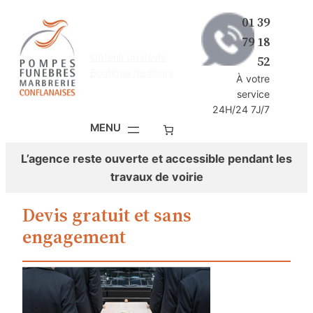
Aller
01 39
au
79 18
contenu
Obtenir un devis
52
Boutique de fleurs
À votre
service
24H/24 7J/7
L’agence reste ouverte et accessible pendant les
travaux de voirie
Devis gratuit et sans
engagement