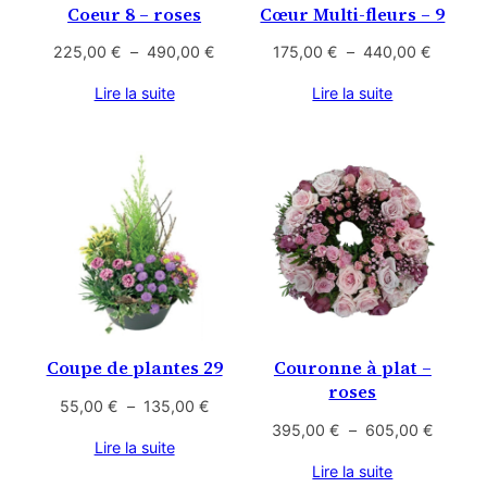
Coeur 8 – roses
Cœur Multi-fleurs – 9
Plage
Plage
225,00
€
–
490,00
€
175,00
€
–
440,00
€
de
de
Lire la suite
Lire la suite
prix :
prix :
225,00 €
175,00
à
à
490,00 €
440,00
Coupe de plantes 29
Couronne à plat –
roses
Plage
55,00
€
–
135,00
€
de
Plage
395,00
€
–
605,00
€
Lire la suite
prix :
de
Lire la suite
55,00 €
prix :