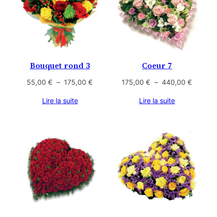
Bouquet rond 3
Coeur 7
Plage
Plage
55,00
€
–
175,00
€
175,00
€
–
440,00
€
de
de
Lire la suite
Lire la suite
prix :
prix :
55,00 €
175,00
à
à
175,00 €
440,00