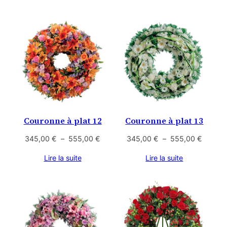
à
395,00
135,00 €
à
605,00
Couronne à plat 12
Couronne à plat 13
Plage
Plage
345,00
€
–
555,00
€
345,00
€
–
555,00
€
de
de
Lire la suite
Lire la suite
prix :
prix :
345,00 €
345,00
à
à
555,00 €
555,00