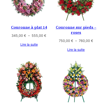
Couronne à plat 14
Couronne sur pieds –
roses
Plage
345,00
€
–
555,00
€
de
Plage
750,00
€
–
760,00
€
Lire la suite
prix :
de
Lire la suite
345,00 €
prix :
à
750,00
555,00 €
à
760,00