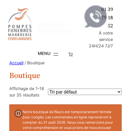
Aller
01 39
au
79 18
contenu
Obtenir un devis
52
Boutique de fleurs
À votre
service
24H/24 7J/7
Accueil
/ Boutique
Boutique
Affichage de 1–16
sur 35 résultats
Notre boutique de fleurs est temporairement fermée
pour congés. Les commandes en ligne reprendront à
compter du 31 août 2026. Nous vous remercions pour
votre compréhension et vous prions de nous excuser