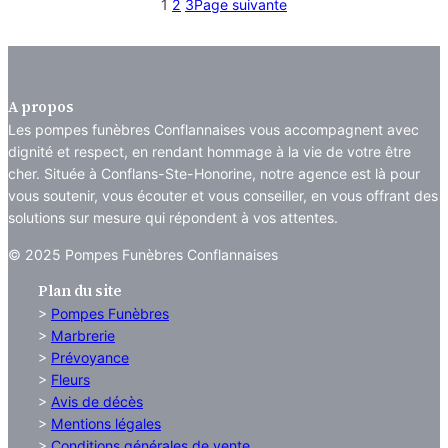
1
2
3
Page suivante
à
à
375,00 €
375,00
A propos
Les pompes funèbres Conflannaises vous accompagnent avec
dignité et respect, en rendant hommage à la vie de votre être
cher. Située à Conflans-Ste-Honorine, notre agence est là pour
vous soutenir, vous écouter et vous conseiller, en vous offrant des
solutions sur mesure qui répondent à vos attentes.
© 2025 Pompes Funèbres Conflannaises
Plan du site
>
Pompes Funèbres
>
Marbrerie
>
Prévoyance
>
Fleurs
>
Avis de décès
>
Mentions légales
>
Conditions générales de vente