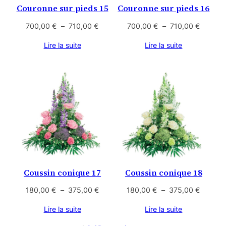
Couronne sur pieds 15
Couronne sur pieds 16
Plage
Plage
700,00
€
–
710,00
€
700,00
€
–
710,00
€
de
de
Lire la suite
Lire la suite
prix :
prix :
700,00 €
700,00
à
à
710,00 €
710,00
Coussin conique 17
Coussin conique 18
Plage
Plage
180,00
€
–
375,00
€
180,00
€
–
375,00
€
de
de
Lire la suite
Lire la suite
prix :
prix :
180,00 €
180,00