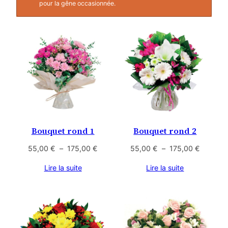
pour la gêne occasionnée.
Bouquet rond 1
Bouquet rond 2
Plage
Plage
55,00
€
–
175,00
€
55,00
€
–
175,00
€
de
de
Lire la suite
Lire la suite
prix :
prix :
55,00 €
55,00 €
à
à
175,00 €
175,00 