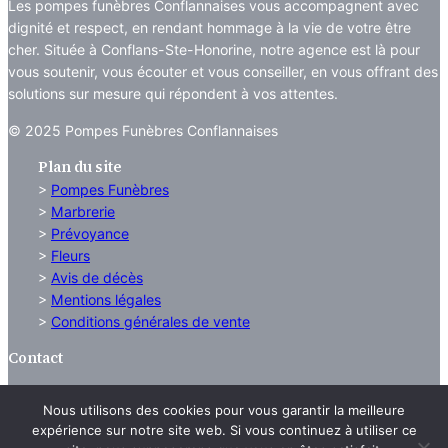
Les pompes funèbres Conflannaises vous accompagnent avec
dignité et respect, en rendant hommage à la vie de votre être
cher. Située à Conflans-Ste-Honorine, notre agence est là pour
vous soutenir, vous écouter et vous conseiller, en vous offrant des
solutions sur mesure qui répondent à vos attentes.
© 2025 Pompes Funèbres Conflannaises
Plan du site
>
Pompes Funèbres
>
Marbrerie
>
Prévoyance
>
Fleurs
>
Avis de décès
>
Mentions légales
>
Conditions générales de vente
Contact
Pompes Funèbres Marbrerie Conflanaises
Nous utilisons des cookies pour vous garantir la meilleure
56 Rue Maurice Berteau
expérience sur notre site web. Si vous continuez à utiliser ce
78700 Conflans Sainte Honorine