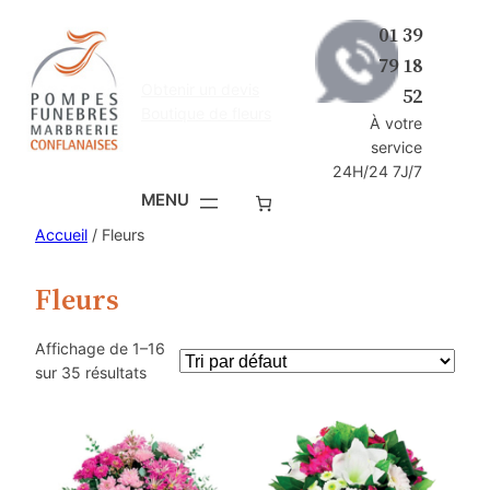
Aller
01 39
au
79 18
contenu
Obtenir un devis
52
Boutique de fleurs
À votre
service
24H/24 7J/7
Accueil
/ Fleurs
Fleurs
Affichage de 1–16
sur 35 résultats