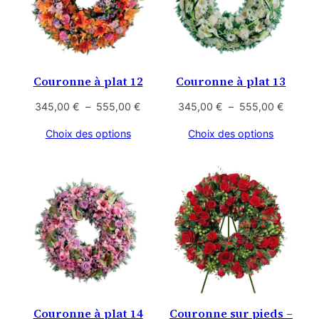
Couronne à plat 12
Couronne à plat 13
Plage
Plage
345,00
€
–
555,00
€
345,00
€
–
555,00
€
de
de
Choix des options
Choix des options
prix :
prix :
345,00 €
345,00
à
à
555,00 €
555,00
Couronne à plat 14
Couronne sur pieds –