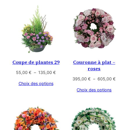
à
à
490,00 €
440,00
Coupe de plantes 29
Couronne à plat –
roses
Plage
55,00
€
–
135,00
€
de
Plage
395,00
€
–
605,00
€
Choix des options
prix :
de
Choix des options
55,00 €
prix :
à
395,00
135,00 €
à
605,00