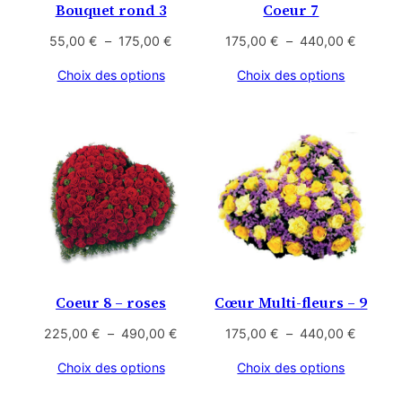
Bouquet rond 3
Coeur 7
Plage
Plage
55,00
€
–
175,00
€
175,00
€
–
440,00
€
de
de
Choix des options
Choix des options
prix :
prix :
55,00 €
175,00
à
à
175,00 €
440,00
Coeur 8 – roses
Cœur Multi-fleurs – 9
Plage
Plage
225,00
€
–
490,00
€
175,00
€
–
440,00
€
de
de
Choix des options
Choix des options
prix :
prix :
225,00 €
175,00