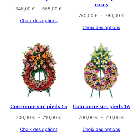
roses
Plage
345,00
€
–
555,00
€
de
Plage
750,00
€
–
760,00
€
Choix des options
prix :
de
Choix des options
345,00 €
prix :
à
750,00
555,00 €
à
760,00
Couronne sur pieds 15
Couronne sur pieds 16
Plage
Plage
700,00
€
–
710,00
€
700,00
€
–
710,00
€
de
de
Choix des options
Choix des options
prix :
prix :
700,00 €
700,00