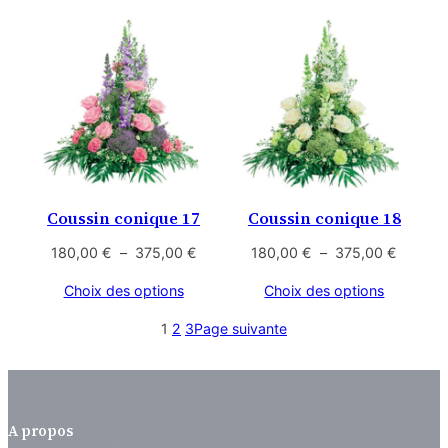
à
à
710,00 €
710,00
Coussin conique 17
Coussin conique 18
Plage
Plage
180,00
€
–
375,00
€
180,00
€
–
375,00
€
de
de
Choix des options
Choix des options
prix :
prix :
180,00 €
180,00
1
2
3
Page suivante
à
à
375,00 €
375,00
A propos