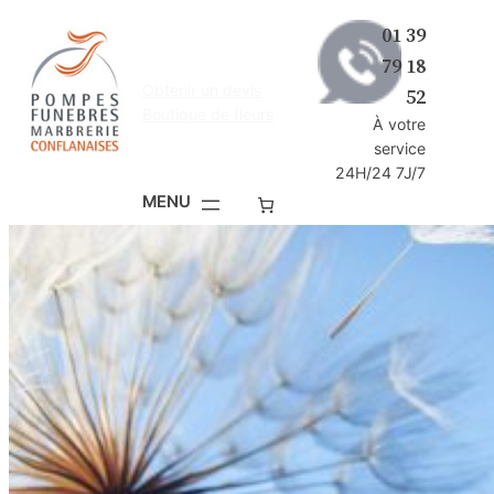
Aller
01 39
au
79 18
contenu
Obtenir un devis
52
Boutique de fleurs
À votre
service
24H/24 7J/7