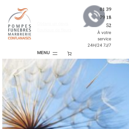
Aller
01 39
au
79 18
contenu
Obtenir un devis
52
Boutique de fleurs
À votre
service
24H/24 7J/7